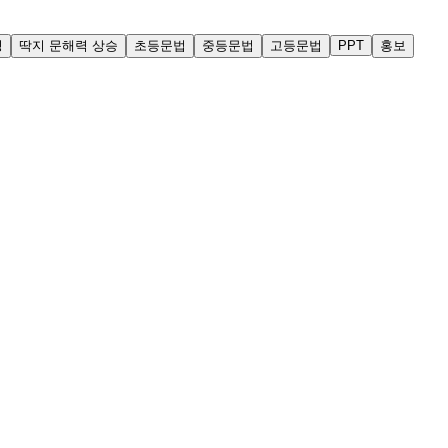
딩
딱지 문해력 상승
초등문법
중등문법
고등문법
PPT
홍보