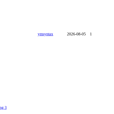
ymsyntax
2026-08-05
1
ng 3