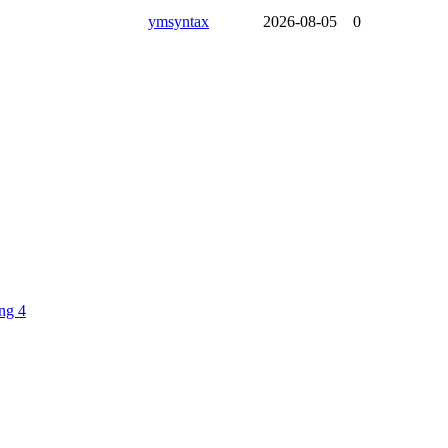
ymsyntax
2026-08-05
0
ng 4