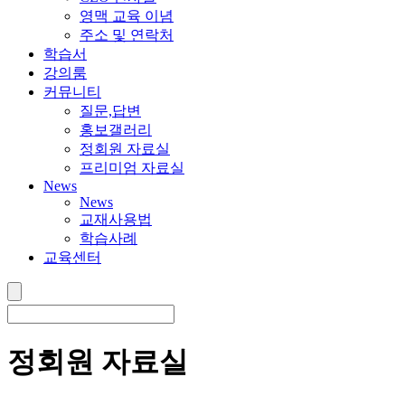
영맥 교육 이념
주소 및 연락처
학습서
강의룸
커뮤니티
질문,답변
홍보갤러리
정회원 자료실
프리미엄 자료실
News
News
교재사용법
학습사례
교육센터
정회원 자료실