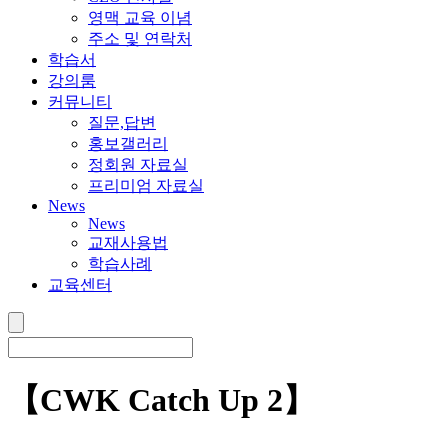
영맥 교육 이념
주소 및 연락처
학습서
강의룸
커뮤니티
질문,답변
홍보갤러리
정회원 자료실
프리미엄 자료실
News
News
교재사용법
학습사례
교육센터
【CWK Catch Up 2】