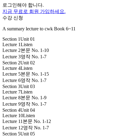
로그인해야 합니다.
지금 무료로 회원 가입하세요.
수강 신청
A summary lecture to cwk Book 6~11
Section 1
Unit 01
Lecture 1
Listen
Lecture 2
본문 No. 1-10
Lecture 3
영작 No. 1-7
Section 2
Unit 02
Lecture 4
Listen
Lecture 5
본문 No. 1-15
Lecture 6
영작 No. 1-7
Section 3
Unit 03
Lecture 7
Listen
Lecture 8
본문 No. 1-9
Lecture 9
영작 No. 1-7
Section 4
Unit 04
Lecture 10
Listen
Lecture 11
본문 No. 1-12
Lecture 12
영작 No. 1-7
Section 5
Unit 05