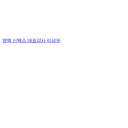
영맥 신택스 대표강사 이삼우