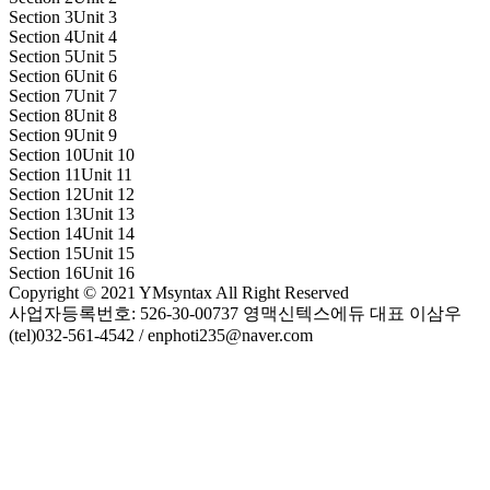
Section 3
Unit 3
Section 4
Unit 4
Section 5
Unit 5
Section 6
Unit 6
Section 7
Unit 7
Section 8
Unit 8
Section 9
Unit 9
Section 10
Unit 10
Section 11
Unit 11
Section 12
Unit 12
Section 13
Unit 13
Section 14
Unit 14
Section 15
Unit 15
Section 16
Unit 16
Copyright © 2021 YMsyntax All Right Reserved
사업자등록번호: 526-30-00737 영맥신텍스에듀 대표 이삼우
(tel)032-561-4542 / enphoti235@naver.com