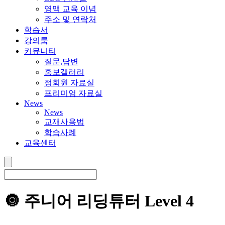
영맥 교육 이념
주소 및 연락처
학습서
강의룸
커뮤니티
질문,답변
홍보갤러리
정회원 자료실
프리미엄 자료실
News
News
교재사용법
학습사례
교육센터
🔘 주니어 리딩튜터 Level 4