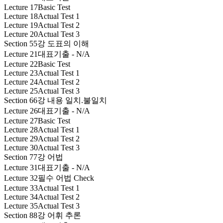
Lecture 17
Basic Test
Lecture 18
Actual Test 1
Lecture 19
Actual Test 2
Lecture 20
Actual Test 3
Section 5
5강 도표의 이해
Lecture 21
대표기출 - N/A
Lecture 22
Basic Test
Lecture 23
Actual Test 1
Lecture 24
Actual Test 2
Lecture 25
Actual Test 3
Section 6
6강 내용 일치.불일치
Lecture 26
대표기출 - N/A
Lecture 27
Basic Test
Lecture 28
Actual Test 1
Lecture 29
Actual Test 2
Lecture 30
Actual Test 3
Section 7
7강 어법
Lecture 31
대표기출 - N/A
Lecture 32
필수 어법 Check
Lecture 33
Actual Test 1
Lecture 34
Actual Test 2
Lecture 35
Actual Test 3
Section 8
8강 어휘 추론