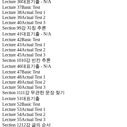
Lecture 36
대표기출 - N/A
Lecture 37
Basic Test
Lecture 38
Actual Test 1
Lecture 39
Actual Test 2
Lecture 40
Actual Test 3
Section 9
9강 지칭 추론
Lecture 41
대표기출 - N/A
Lecture 42
Basic Test
Lecture 43
Actual Test 1
Lecture 44
Actual Test 2
Lecture 45
Actual Test 3
Section 10
10강 빈칸 추론
Lecture 46
대표기출 - N/A
Lecture 47
Basic Test
Lecture 48
Actual Test 1
Lecture 49
Actual Test 2
Lecture 50
Actual Test 3
Section 11
11강 무관한 문장 찾기
Lecture 51
대표기출
Lecture 52
Basic Test
Lecture 53
Actual Test 1
Lecture 54
Actual Test 2
Lecture 55
Actual Test 3
Section 12
12강 글의 순서