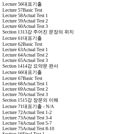
Lecture 56
대표기출
Lecture 57
Basic Test
Lecture 58
Actual Test 1
Lecture 59
Actual Test 2
Lecture 60
Actual Test 3
Section 13
13강 주어진 문장의 위치
Lecture 61
대표기출
Lecture 62
Basic Test
Lecture 63
Actual Test 1
Lecture 64
Actual Test 2
Lecture 65
Actual Test 3
Section 14
14강 요약문 완서
Lecture 66
대표기출
Lecture 67
Basic Test
Lecture 68
Actual Test 1
Lecture 69
Actual Test 2
Lecture 70
Actual Test 3
Section 15
15강 장문의 이해
Lecture 71
대표기출 - N/A
Lecture 72
Actual Test 1-2
Lecture 73
Actual Test 3-4
Lecture 74
Actual Test 5-7
Lecture 75
Actual Test 8-10
Section 16
Final Test 1