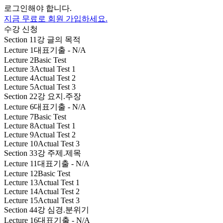
로그인해야 합니다.
지금 무료로 회원 가입하세요.
수강 신청
Section 1
1강 글의 목적
Lecture 1
대표기출 - N/A
Lecture 2
Basic Test
Lecture 3
Actual Test 1
Lecture 4
Actual Test 2
Lecture 5
Actual Test 3
Section 2
2강 요지.주장
Lecture 6
대표기출 - N/A
Lecture 7
Basic Test
Lecture 8
Actual Test 1
Lecture 9
Actual Test 2
Lecture 10
Actual Test 3
Section 3
3강 주제.제목
Lecture 11
대표기출 - N/A
Lecture 12
Basic Test
Lecture 13
Actual Test 1
Lecture 14
Actual Test 2
Lecture 15
Actual Test 3
Section 4
4강 심경.분위기
Lecture 16
대표기출 - N/A