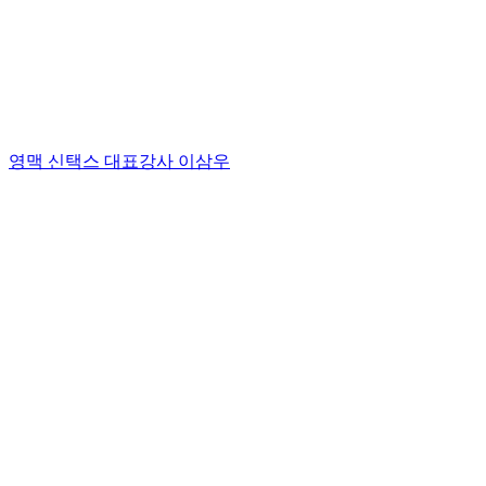
영맥 신택스 대표강사 이삼우