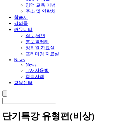
영맥 교육 이념
주소 및 연락처
학습서
강의룸
커뮤니티
질문,답변
홍보갤러리
정회원 자료실
프리미엄 자료실
News
News
교재사용법
학습사례
교육센터
단기특강 유형편(비상)