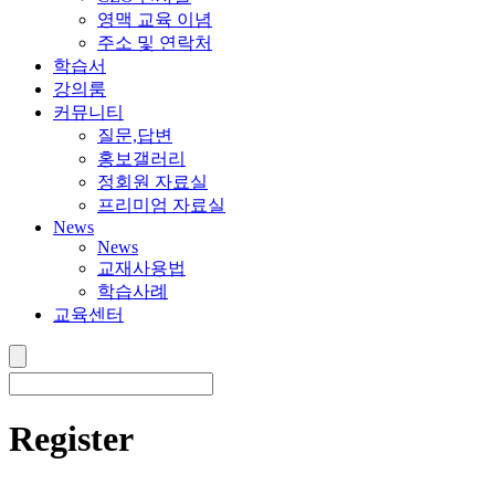
영맥 교육 이념
주소 및 연락처
학습서
강의룸
커뮤니티
질문,답변
홍보갤러리
정회원 자료실
프리미엄 자료실
News
News
교재사용법
학습사례
교육센터
Register