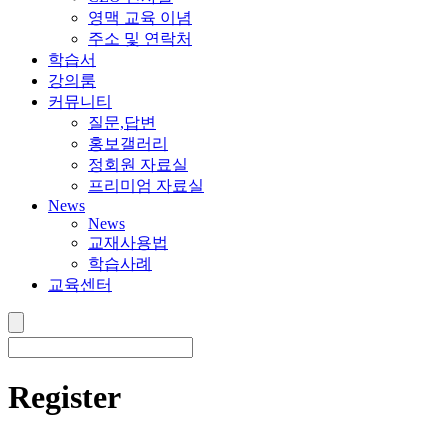
영맥 교육 이념
주소 및 연락처
학습서
강의룸
커뮤니티
질문,답변
홍보갤러리
정회원 자료실
프리미엄 자료실
News
News
교재사용법
학습사례
교육센터
Register